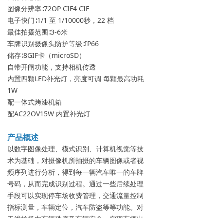
图像分辨率∶72OP CIF4 CIF
电子快门∶1/1 至 1/10000秒，22 档
最佳拍摄范围∶3-6米
车牌识别摄像头防护等级∶IP66
储存∶8GIF卡（microSD）
自带开闸功能，支持相机传透
内置四颗LED补光灯，亮度可调 每颗最高功耗
1W
配一体式烤漆机箱
配AC22OV15W 内置补光灯
产品概述
以数字图像处理、模式识别、计算机视觉等技
术为基础，对摄像机所拍摄的车辆图像或者视
频序列进行分析，得到每一辆汽车唯一的车牌
号码，从而完成识别过程。通过一些后续处理
手段可以实现停车场收费管理，交通流量控制
指标测量，车辆定位，汽车防盗等等功能。对